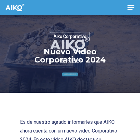
Men
Skip
to
main
content
Aiko Corporativo
Nuevo Video
Corporativo 2024
Es de nuestro agrado informarles que AIKO
ahora cuenta con un nuevo video Corporativo
2024. En este video AIKO destaca su